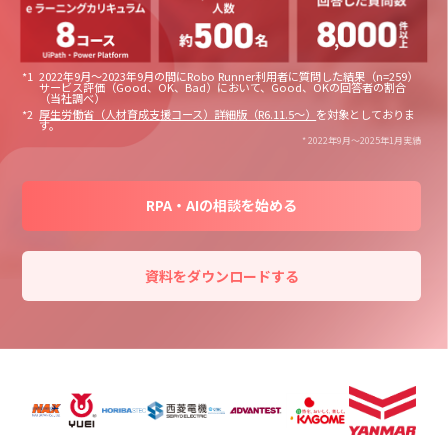
2022年9月～2023年9月の間にRobo Runner利用者に質問した結果（n=259）
サービス評価（Good、OK、Bad）において、Good、OKの回答者の割合
（当社調べ）
厚生労働省（人材育成支援コース）詳細版（R6.11.5～）
を対象としておりま
す。
* 2022年9月〜2025年1月実績
RPA・AIの相談を始める
資料をダウンロードする