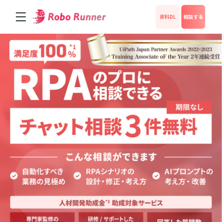
資料DL
相談する
サービス
料金
成功事例
News
運営会社