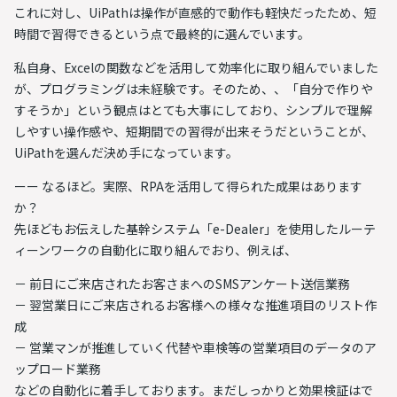
これに対し、UiPathは操作が直感的で動作も軽快だったため、短
時間で習得できるという点で最終的に選んでいます。
私自身、Excelの関数などを活用して効率化に取り組んでいました
が、プログラミングは未経験です。そのため、、「自分で作りや
すそうか」という観点はとても大事にしており、シンプルで理解
しやすい操作感や、短期間での習得が出来そうだということが、
UiPathを選んだ決め手になっています。
ーー なるほど。実際、RPAを活用して得られた成果はあります
か？
先ほどもお伝えした基幹システム「e-Dealer」を使用したルーテ
ィーンワークの自動化に取り組んでおり、例えば、
前日にご来店されたお客さまへのSMSアンケート送信業務
翌営業日にご来店されるお客様への様々な推進項目のリスト作
成
営業マンが推進していく代替や車検等の営業項目のデータのア
ップロード業務
などの自動化に着手しております。まだしっかりと効果検証はで