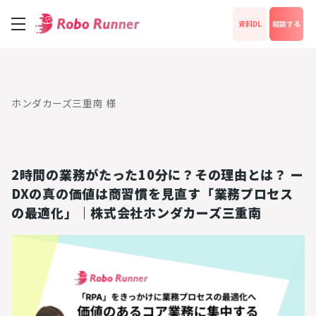
資料DL
相談する
サービス
ホンダカーズ三重南 様
料金
2時間の業務がたった10分に？その理由とは？ ー
成功事例
DXの真の価値は商習慣を見直す「業務プロセス
の最適化」｜株式会社ホンダカーズ三重南
News
運営会社