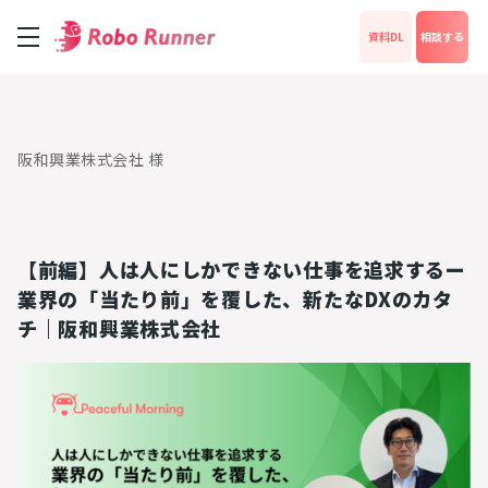
資料DL
相談する
サービス
阪和興業株式会社 様
料金
【前編】人は人にしかできない仕事を追求するー
成功事例
業界の「当たり前」を覆した、新たなDXのカタ
チ｜阪和興業株式会社
News
運営会社