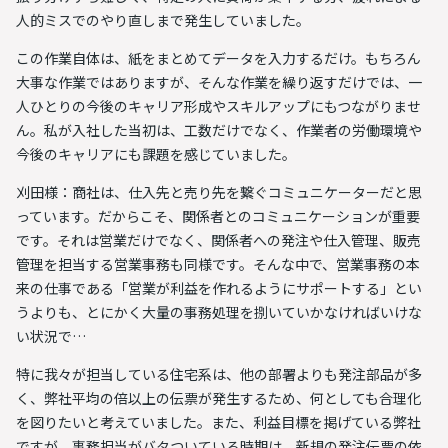
人的ミスでのやり直しまで発生していました。
この作業自体は、紙をまとめてデータを入力するだけ。もちろん
大事な作業ではありますが、そんな作業を繰り返すだけでは、一
人ひとりの今後のキャリア形成やスキルアップにもつながりませ
ん。私が入社した当初は、工数だけでなく、
作業者の労働環境や
今後のキャリアにも課題を感じていました
。
刈田様：
商社は、仕入先と売り先を繋ぐコミュニケーターだと思
っています
。だからこそ、関係者とのコミュニケーションが重要
です。それは営業だけでなく、関係者への発注や仕入管理、販売
管理を担当する営業事務も同様です。そんな中で、営業事務の本
来の仕事である「営業が利益を作れるようにサポートする」とい
うよりも、とにかく大量の事務処理を捌いていかなければいけな
い状況で…
特に我々が担当している住宅系は、他の部署よりも発注部品が多
く、弊社平均の倍以上の伝票が発生するため、何としても合理化
を図りたいと考えていました。また、
利益目標を掲げている弊社
ですが、事務担当がバタついている時期は、新規の発注伝票の依