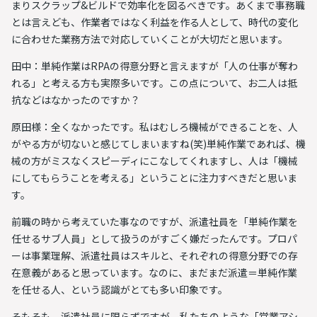
まりスクラップ&ビルドで効率化を図るべきです。
あくまで事務職
とは言えども、作業者ではなく利益を作る人として、時代の変化
に合わせた業務方法で対応していくことが大切だと思います。
田中：単純作業はRPAの得意分野と言えますが「人の仕事が奪わ
れる」と考える方も実際多いです。この点について、お二人は抵
抗などはなかったのですか？
原田様：全くなかったです。私はむしろ機械ができることを、人
がやる方が切ないと感じてしまいますね(笑)
単純作業であれば、機
械の方がミスなくスピーディにこなしてくれますし、人は「機械
にしてもらうことを考える」ということに注力すべきだと思いま
す。
前職の時から考えていた事なのですが、派遣社員を「単純作業を
任せるサブ人員」として扱うのがすごく嫌だったんです。プロパ
ーは事業理解、派遣社員はスキルと、それぞれの得意分野での存
在意義があると思っています。なのに、まだまだ派遣＝単純作業
を任せる人、という認識がとても多い印象です。
そもそも、派遣社員に限らずですが、
私たちのような「営業アシ