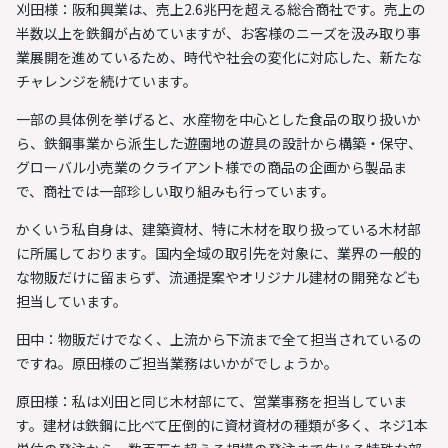
刈田様：阪和興業は、売上2.6兆円を超える総合商社です。売上の
半数以上を鉄鋼が占めていますが、お客様のニーズを汲み取り事
業展開を進めているため、時代や社会の変化に対応した、新たな
チャレンジを続けています。
一部の具体例を挙げると、水産物を中心とした食品の取り扱いか
ら、鉄鋼事業から派生した遊園地の遊具の設計から構築・保守、
グローバル小売業のクライアント様での商品の企画から製品ま
で、商社では一部珍しい取り組みも行っています。
かくいう私自身は、建築資材、特に木材を取り扱っている木材部
に所属しております。国内全域の取引先を対象に、業界の一般的
な物販だけに留まらず、流通提案やオリジナル建材の開発なども
担当しています。
田中：物販だけでなく、上流から下流まで全て担当されているの
ですね。原田様のご担当業務はいかがでしょうか。
原田様：私は刈田と同じ木材部にて、営業事務を担当していま
す。建材は鉄鋼に比べて圧倒的に資材資材の種類が多く、ネジ1本