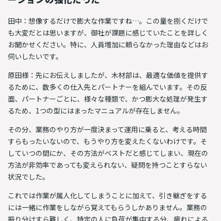
田中：想像するだけで膨大な作業ですね…。この量を捌くだけで
も大変だとは思いますが、御社が課題に感じていたことを詳しく
お聞かせください。特に、人員増加に頼らなかった理由などはお
伺いしたいです。
原田様：先にお伝えしましたが、木材部は、最適な価値を提供す
るために、数多くの仕入先とパートナーを組んでいます。その反
面、
パートナーごとに、様々な種類で、かつ膨大な処理が発生す
るため、1つの型にはまったマニュアルが存在しません
。
その分、業務のやり方が一度決まって運用に乗ると、考える時間
すらもったいないので、もうやり方を変えたくないわけです。そ
していつの間にか、その方法がベストだと感じてしまい、
現在の
方法が非効率であっても変えられない、疑問を持つことすらない
状況でした
。
これでは作業が属人化してしまうことに加えて、引き継ぎをする
には一緒に作業をしながら覚えてもらうしかありません。業務の
振り分けすら難しく、特定の人に負荷が集中する分、疲れによる