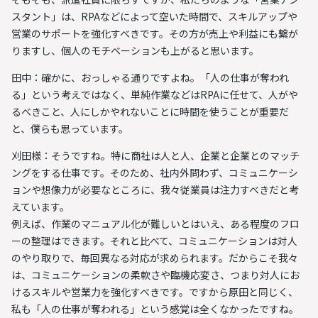
スタント」は、RPAなどによって空いた時間で、スキルアップや
営業のサポートを強化すべきです。
その方が売上や利益にも繋が
りますし、個人のモチベーションも上がると思います。
田中：確かに、おっしゃる通りですよね。「人の仕事が奪われ
る」という考えではなく、単純作業などはRPAに任せて、人がや
るべきこと、人にしかやれないことに時間を使うことが重要だ
と、僕らも思っています。
刈田様：そうですね。
特に商社は人と人、企業と企業とのマッチ
ングをする仕事です。
そのため、社内外問わず、コミュニケーシ
ョンや想像力が必要なところに、我々従業員は注力すべきだと考
えています。
例えば、作業のマニュアル化が難しいとはいえ、ある程度のフロ
ーの整理はできます。それと比べて、コミュニケーションは対人
のやり取りで、毎回異なる対応が求められます。だからこそ我々
は、コミュニケーションの柔軟さや臨機応変さ、つまり対人にお
けるスキルや営業力を強化すべきです。ですから原田と同じく、
私も「人の仕事が奪われる」という感覚は全くなかったですね。