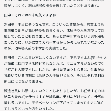
頼がしにくく、利益創出の機会を逃していたこともあります。
田中：それでは本末転倒ですよね…
刈田様：本当にそうなんです。こういった背景から、営業よりも
事務職の割合が高い時期もあるくらい、無理やり人を増やして対
応していたこともありました。もっと効率化するという選択肢も
あったのに、いかに数でカバーするかしか考えられていなかった
のが、RPA導入前の木材部の実態でした。
原田様：こんな言い方はよくないですが、不毛ですよね(笑)今や人
が簡単に採用できる時代でもなければ、マニュアルがないので引
き継ぎも大変ですし。しかも、正社員で雇うとなると、仕事が落
ち着いている時期には余剰の人件負担となり、それはそれで利益
創出にはつながりません。
派遣社員にお願いしていたこともありましたが、お任せするのは
結局大量の紙を仕分けする単純作業。単純なだけでなく、仕事の
量も多いですし、モチベーションが下がってしまってすぐに辞め
てしまうといった方もいました。