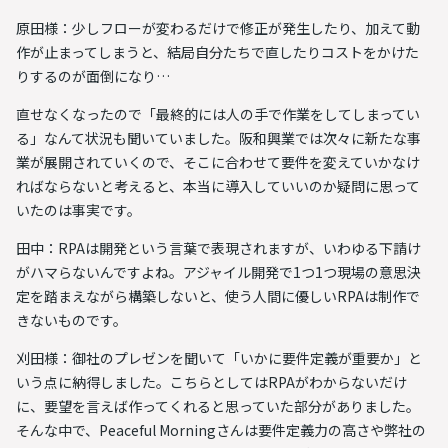
原田様：少しフローが変わるだけで修正が発生したり、加えて動
作が止まってしまうと、結局自分たちで直したりコストをかけた
りするのが面倒になり…
直せなくなったので「最終的には人の手で作業をしてしまってい
る」なんて状況も聞いていました。阪和興業では次々に新たな事
業が展開されていくので、そこに合わせて要件を変えていかなけ
ればならないと考えると、本当に導入していいのか疑問に思って
いたのは事実です。
田中：
RPAは開発という言葉で表現されますが、いわゆる下請け
がハマらないんですよね。
アジャイル開発で1つ1つ現場の意思決
定を踏まえながら構築しないと、使う人間に優しいRPAは制作で
きないものです。
刈田様：御社のプレゼンを聞いて「
いかに要件定義が重要か
」と
いう点に納得しました。こちらとしてはRPAがわからないだけ
に、要望を言えば作ってくれると思っていた部分がありました。
そんな中で、Peaceful Morningさんは要件定義力の高さや弊社の