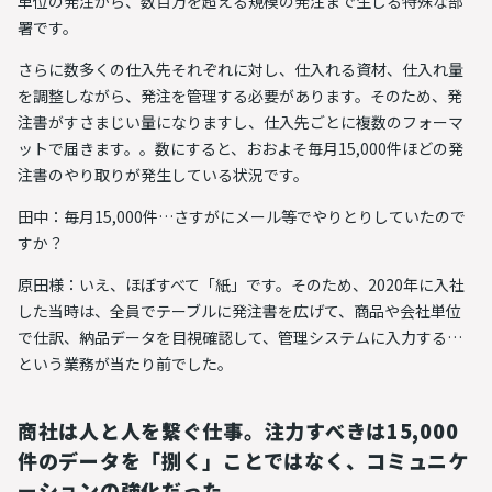
単位の発注から、数百万を超える規模の発注まで生じる特殊な部
署です。
さらに数多くの仕入先それぞれに対し、仕入れる資材、仕入れ量
を調整しながら、発注を管理する必要があります。そのため、発
注書がすさまじい量になりますし、仕入先ごとに複数のフォーマ
ットで届きます。。数にすると、
おおよそ毎月15,000件ほどの発
注書のやり取りが発生している
状況です。
田中：毎月15,000件…さすがにメール等でやりとりしていたので
すか？
原田様：いえ、
ほぼすべて「紙」です
。そのため、2020年に入社
した当時は、全員でテーブルに発注書を広げて、商品や会社単位
で仕訳、納品データを目視確認して、管理システムに入力する…
という業務が当たり前でした。
商社は人と人を繋ぐ仕事。注力すべきは15,000
件のデータを「捌く」ことではなく、コミュニケ
ーションの強化だった