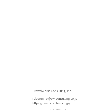
CrowdWorks Consulting, Inc.
roborunner@cw-consulting.co.jp
https://cw-consulting.co.jp/