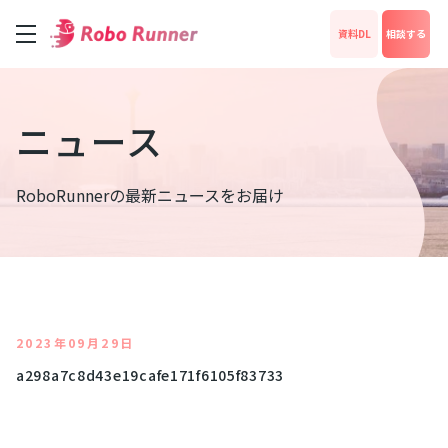
資料DL
相談する
サービス
ニュース
料金
RoboRunnerの最新ニュースをお届け
成功事例
News
2023年09月29日
a298a7c8d43e19cafe171f6105f83733
運営会社