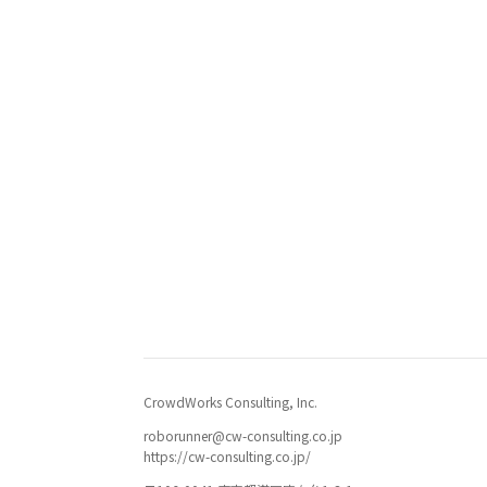
CrowdWorks Consulting, Inc.
roborunner@cw-consulting.co.jp
https://cw-consulting.co.jp/