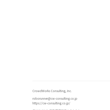
CrowdWorks Consulting, Inc.
roborunner@cw-consulting.co.jp
https://cw-consulting.co.jp/