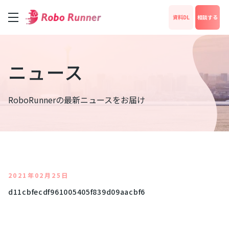
資料DL
相談する
サービス
ニュース
料金
RoboRunnerの最新ニュースをお届け
成功事例
News
2021年02月25日
d11cbfecdf961005405f839d09aacbf6
運営会社