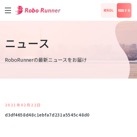
資料DL
相談する
サービス
ニュース
料金
RoboRunnerの最新ニュースをお届け
成功事例
News
2021年02月22日
d3df4658d48c1ebfa7d231a5545c48d0
運営会社