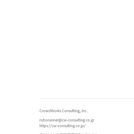
CrowdWorks Consulting, Inc.
roborunner@cw-consulting.co.jp
https://cw-consulting.co.jp/